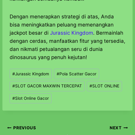
Dengan menerapkan strategi di atas, Anda
bisa meningkatkan peluang memenangkan
jackpot besar di
Jurassic Kingdom
. Bermainlah
dengan cerdas, manfaatkan fitur yang tersedia,
dan nikmati petualangan seru di dunia
dinosaurus yang penuh kejutan!
Post
#
Jurassic Kingdom
#
Pola Scatter Gacor
Tags:
#
SLOT GACOR MAXWIN TERCEPAT
#
SLOT ONLINE
#
Slot Online Gacor
Post
PREVIOUS
NEXT