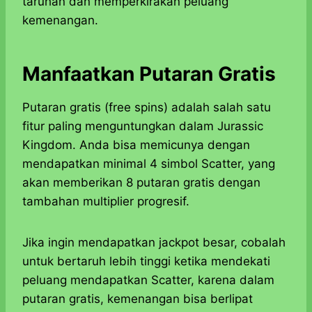
taruhan dan memperkirakan peluang
kemenangan.
Manfaatkan Putaran Gratis
Putaran gratis (free spins) adalah salah satu
fitur paling menguntungkan dalam Jurassic
Kingdom. Anda bisa memicunya dengan
mendapatkan minimal 4 simbol Scatter, yang
akan memberikan 8 putaran gratis dengan
tambahan multiplier progresif.
Jika ingin mendapatkan jackpot besar, cobalah
untuk bertaruh lebih tinggi ketika mendekati
peluang mendapatkan Scatter, karena dalam
putaran gratis, kemenangan bisa berlipat