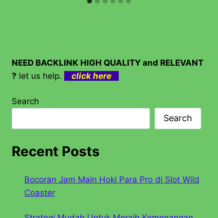
NEED BACKLINK HIGH QUALITY and RELEVANT
?
let us help.
click here
Search
Search
Recent Posts
Bocoran Jam Main Hoki Para Pro di Slot Wild
Coaster
Strategi Mudah Untuk Meraih Kemenangan