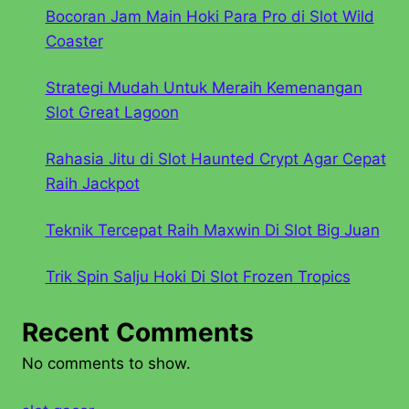
Bocoran Jam Main Hoki Para Pro di Slot Wild
Coaster
Strategi Mudah Untuk Meraih Kemenangan
Slot Great Lagoon
Rahasia Jitu di Slot Haunted Crypt Agar Cepat
Raih Jackpot
Teknik Tercepat Raih Maxwin Di Slot Big Juan
Trik Spin Salju Hoki Di Slot Frozen Tropics
Recent Comments
No comments to show.