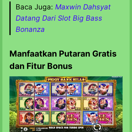
Baca Juga:
Maxwin Dahsyat
Datang Dari Slot Big Bass
Bonanza
Manfaatkan Putaran Gratis
dan Fitur Bonus