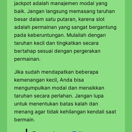
jackpot adalah manajemen modal yang
baik. Jangan langsung memasang taruhan
besar dalam satu putaran, karena slot
adalah permainan yang sangat bergantung
pada keberuntungan. Mulailah dengan
taruhan kecil dan tingkatkan secara
bertahap sesuai dengan pergerakan
permainan.
Jika sudah mendapatkan beberapa
kemenangan kecil, Anda bisa
mengumpulkan modal dan menaikkan
taruhan secara perlahan. Jangan lupa
untuk menentukan batas kalah dan
menang agar tidak kehilangan kendali saat
bermain.