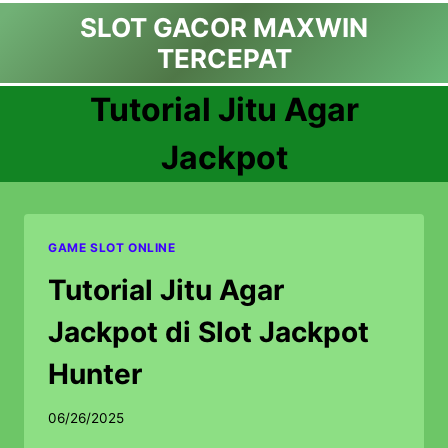
Skip
SLOT GACOR MAXWIN
to
TERCEPAT
content
Tutorial Jitu Agar
Jackpot
GAME SLOT ONLINE
Tutorial Jitu Agar
Jackpot di Slot Jackpot
Hunter
06/26/2025