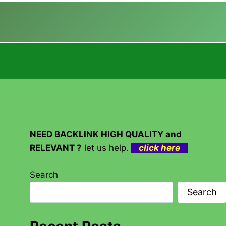
NEED BACKLINK HIGH QUALITY and
RELEVANT ?
let us help.
click here
Search
Search