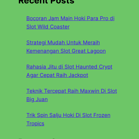
Recent Posts
Bocoran Jam Main Hoki Para Pro di
Slot Wild Coaster
Strategi Mudah Untuk Meraih
Kemenangan Slot Great Lagoon
Rahasia Jitu di Slot Haunted Crypt
Agar Cepat Raih Jackpot
Teknik Tercepat Raih Maxwin Di Slot
Big Juan
Trik Spin Salju Hoki Di Slot Frozen
Tropics