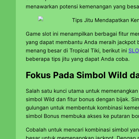
menawarkan potensi kemenangan yang besa
Game slot ini menampilkan berbagai fitur men
yang dapat membantu Anda meraih jackpot b
menang besar di Tropical Tiki, berikut ini
SLO
beberapa tips jitu yang dapat Anda coba.
Fokus Pada Simbol Wild d
Salah satu kunci utama untuk memenangkan j
simbol Wild dan fitur bonus dengan bijak. S
gulungan untuk membentuk kombinasi keme
simbol Bonus membuka akses ke putaran bo
Cobalah untuk mencari kombinasi simbol ya
besar untuk memenangkan jackpot. Dengan m