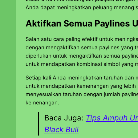
Anda dapat meningkatkan peluang menang se
Aktifkan Semua Paylines U
Salah satu cara paling efektif untuk meningk
dengan mengaktifkan semua paylines yang ter
diperlukan untuk mengaktifkan semua paylin
untuk mendapatkan kombinasi simbol yang 
Setiap kali Anda meningkatkan taruhan dan 
untuk mendapatkan kemenangan yang lebih 
menyesuaikan taruhan dengan jumlah payline
kemenangan.
Baca Juga:
Tips Ampuh Un
Black Bull