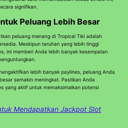
cara signifikan.
ntuk Peluang Lebih Besar
atkan peluang menang di Tropical Tiki adalah
sedia. Meskipun taruhan yang lebih tinggi
es, ini memberi Anda lebih banyak kesempatan
menguntungkan.
mengaktifkan lebih banyak paylines, peluang Anda
besar semakin meningkat. Pastikan Anda
s yang aktif untuk memaksimalkan potensi
tuk Mendapatkan Jackpot Slot