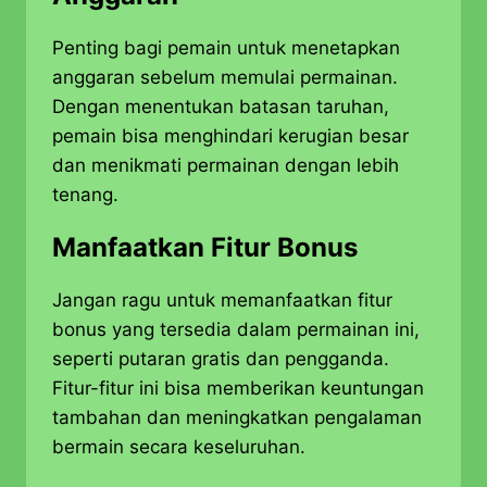
Penting bagi pemain untuk menetapkan
anggaran sebelum memulai permainan.
Dengan menentukan batasan taruhan,
pemain bisa menghindari kerugian besar
dan menikmati permainan dengan lebih
tenang.
Manfaatkan Fitur Bonus
Jangan ragu untuk memanfaatkan fitur
bonus yang tersedia dalam permainan ini,
seperti putaran gratis dan pengganda.
Fitur-fitur ini bisa memberikan keuntungan
tambahan dan meningkatkan pengalaman
bermain secara keseluruhan.