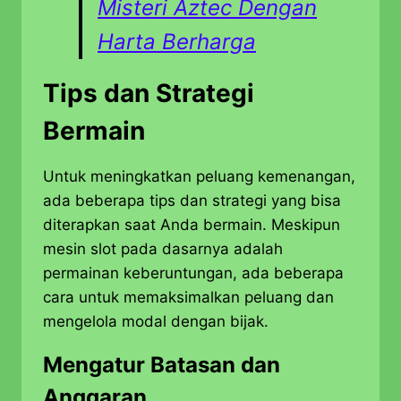
Misteri Aztec Dengan
Harta Berharga
Tips dan Strategi
Bermain
Untuk meningkatkan peluang kemenangan,
ada beberapa tips dan strategi yang bisa
diterapkan saat Anda bermain. Meskipun
mesin slot pada dasarnya adalah
permainan keberuntungan, ada beberapa
cara untuk memaksimalkan peluang dan
mengelola modal dengan bijak.
Mengatur Batasan dan
Anggaran