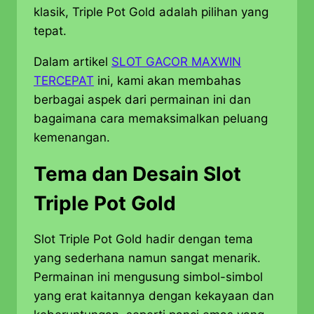
klasik, Triple Pot Gold adalah pilihan yang
tepat.
Dalam artikel
SLOT GACOR MAXWIN
TERCEPAT
ini, kami akan membahas
berbagai aspek dari permainan ini dan
bagaimana cara memaksimalkan peluang
kemenangan.
Tema dan Desain Slot
Triple Pot Gold
Slot Triple Pot Gold hadir dengan tema
yang sederhana namun sangat menarik.
Permainan ini mengusung simbol-simbol
yang erat kaitannya dengan kekayaan dan