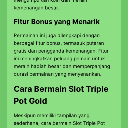
mengumpulkan koin dan meraih
kemenangan besar.
Fitur Bonus yang Menarik
Permainan ini juga dilengkapi dengan
berbagai fitur bonus, termasuk putaran
gratis dan pengganda kemenangan. Fitur
ini meningkatkan peluang pemain untuk
meraih hadiah besar dan memperpanjang
durasi permainan yang menyenankan.
Cara Bermain Slot Triple
Pot Gold
Meskipun memiliki tampilan yang
sederhana, cara bermain Slot Triple Pot