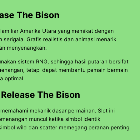
ease The Bison
lam liar Amerika Utara yang memikat dengan
serigala. Grafis realistis dan animasi menarik
dan menyenangkan.
nakan sistem RNG, sehingga hasil putaran bersifat
kemenangan, tetapi dapat membantu pemain bermain
a optimal.
Release The Bison
 memahami mekanik dasar permainan. Slot ini
menangan muncul ketika simbol identik
 simbol wild dan scatter memegang peranan penting