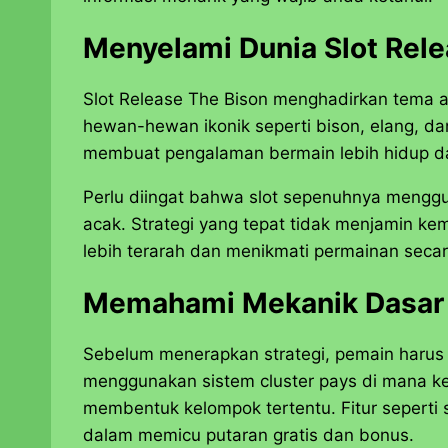
Menyelami Dunia Slot Rel
Slot Release The Bison menghadirkan tema a
hewan-hewan ikonik seperti bison, elang, dan 
membuat pengalaman bermain lebih hidup 
Perlu diingat bahwa slot sepenuhnya menggu
acak. Strategi yang tepat tidak menjamin 
lebih terarah dan menikmati permainan secar
Memahami Mekanik Dasar 
Sebelum menerapkan strategi, pemain harus
menggunakan sistem cluster pays di mana ke
membentuk kelompok tertentu. Fitur seperti
dalam memicu putaran gratis dan bonus.