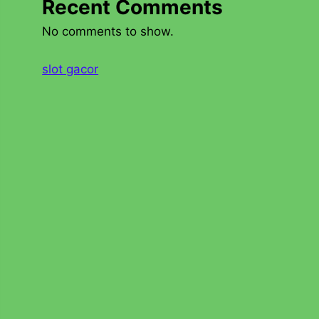
Recent Comments
No comments to show.
slot gacor