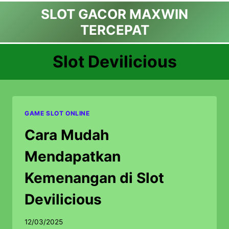
Skip
SLOT GACOR MAXWIN
to
TERCEPAT
content
Slot Devilicious
GAME SLOT ONLINE
Cara Mudah
Mendapatkan
Kemenangan di Slot
Devilicious
12/03/2025