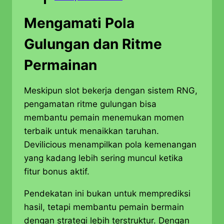
Mengamati Pola
Gulungan dan Ritme
Permainan
Meskipun slot bekerja dengan sistem RNG,
pengamatan ritme gulungan bisa
membantu pemain menemukan momen
terbaik untuk menaikkan taruhan.
Devilicious menampilkan pola kemenangan
yang kadang lebih sering muncul ketika
fitur bonus aktif.
Pendekatan ini bukan untuk memprediksi
hasil, tetapi membantu pemain bermain
dengan strategi lebih terstruktur. Dengan