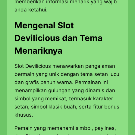
memberikan informasi menarik yang wajib
anda ketahui.
Mengenal Slot
Devilicious dan Tema
Menariknya
Slot Devilicious menawarkan pengalaman
bermain yang unik dengan tema setan lucu
dan grafis penuh warna. Permainan ini
menampilkan gulungan yang dinamis dan
simbol yang memikat, termasuk karakter
setan, simbol klasik buah, serta fitur bonus
khusus.
Pemain yang memahami simbol, paylines,