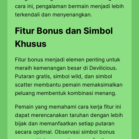
cara ini, pengalaman bermain menjadi lebih
terkendali dan menyenangkan.
Fitur Bonus dan Simbol
Khusus
Fitur bonus menjadi elemen penting untuk
meraih kemenangan besar di Devilicious.
Putaran gratis, simbol wild, dan simbol
scatter membantu pemain memaksimalkan
peluang membentuk kombinasi menang.
Pemain yang memahami cara kerja fitur ini
dapat merencanakan taruhan dengan lebih
bijak dan memanfaatkan setiap putaran
secara optimal. Observasi simbol bonus