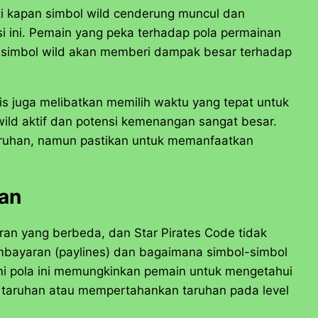
ti kapan simbol wild cenderung muncul dan
 ini. Pemain yang peka terhadap pola permainan
simbol wild akan memberi dampak besar terhadap
gis juga melibatkan memilih waktu yang tepat untuk
 wild aktif dan potensi kemenangan sangat besar.
aruhan, namun pastikan untuk memanfaatkan
an
ran yang berbeda, dan Star Pirates Code tidak
mbayaran (paylines) dan bagaimana simbol-simbol
mi pola ini memungkinkan pemain untuk mengetahui
 taruhan atau mempertahankan taruhan pada level