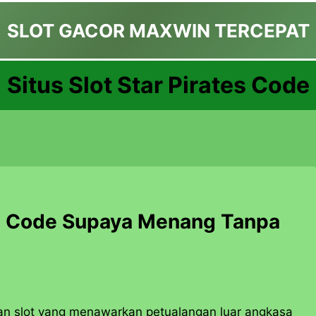
SLOT GACOR MAXWIN TERCEPAT
Situs Slot Star Pirates Code
tes Code Supaya Menang Tanpa
nan slot yang menawarkan petualangan luar angkasa