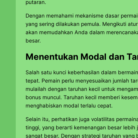
putaran.
Dengan memahami mekanisme dasar permain
yang sering dilakukan pemula. Mengikuti at
akan memudahkan Anda dalam merencanakan 
besar.
Menentukan Modal dan Ta
Salah satu kunci keberhasilan dalam bermai
tepat. Pemain perlu menyesuaikan jumlah tar
mulailah dengan taruhan kecil untuk mengam
bonus muncul. Taruhan kecil memberi kesemp
menghabiskan modal terlalu cepat.
Selain itu, perhatikan juga volatilitas permai
tinggi, yang berarti kemenangan besar lebih j
sangat besar. Dengan strategi taruhan yang 