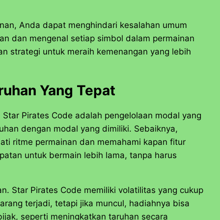
an, Anda dapat menghindari kesalahan umum
uran dan mengenal setiap simbol dalam permainan
strategi untuk meraih kemenangan yang lebih
ruhan Yang Tepat
n Star Pirates Code adalah pengelolaan modal yang
uhan dengan modal yang dimiliki. Sebaiknya,
ati ritme permainan dan memahami kapan fitur
atan untuk bermain lebih lama, tanpa harus
nan. Star Pirates Code memiliki volatilitas yang cukup
arang terjadi, tetapi jika muncul, hadiahnya bisa
bijak, seperti meningkatkan taruhan secara