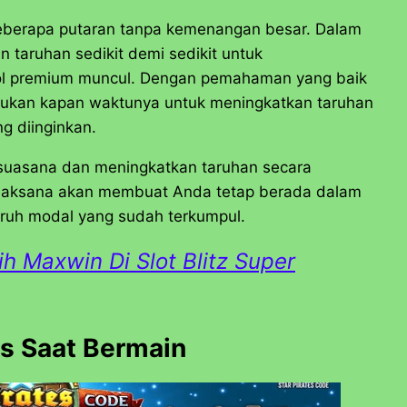
beberapa putaran tanpa kemenangan besar. Dalam
 taruhan sedikit demi sedikit untuk
ol premium muncul. Dengan pemahaman yang baik
tukan kapan waktunya untuk meningkatkan taruhan
g diinginkan.
 suasana dan meningkatkan taruhan secara
ijaksana akan membuat Anda tetap berada dalam
uruh modal yang sudah terkumpul.
ih Maxwin Di Slot Blitz Super
s Saat Bermain