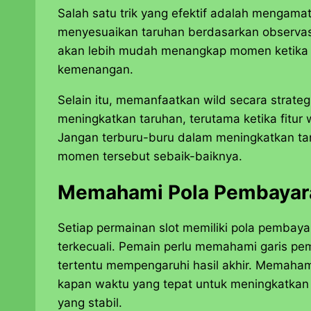
Salah satu trik yang efektif adalah mengama
menyesuaikan taruhan berdasarkan observasi
akan lebih mudah menangkap momen ketika 
kemenangan.
Selain itu, memanfaatkan wild secara strate
meningkatkan taruhan, terutama ketika fitur
Jangan terburu-buru dalam meningkatkan t
momen tersebut sebaik-baiknya.
Memahami Pola Pembayar
Setiap permainan slot memiliki pola pembaya
terkecuali. Pemain perlu memahami garis pe
tertentu mempengaruhi hasil akhir. Memaha
kapan waktu yang tepat untuk meningkatkan
yang stabil.