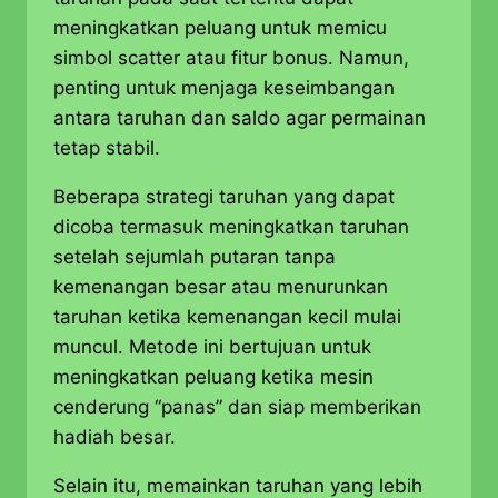
meningkatkan peluang untuk memicu
simbol scatter atau fitur bonus. Namun,
penting untuk menjaga keseimbangan
antara taruhan dan saldo agar permainan
tetap stabil.
Beberapa strategi taruhan yang dapat
dicoba termasuk meningkatkan taruhan
setelah sejumlah putaran tanpa
kemenangan besar atau menurunkan
taruhan ketika kemenangan kecil mulai
muncul. Metode ini bertujuan untuk
meningkatkan peluang ketika mesin
cenderung “panas” dan siap memberikan
hadiah besar.
Selain itu, memainkan taruhan yang lebih