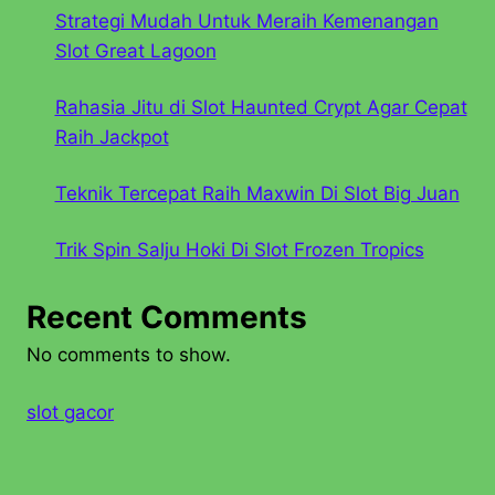
Strategi Mudah Untuk Meraih Kemenangan
Slot Great Lagoon
Rahasia Jitu di Slot Haunted Crypt Agar Cepat
Raih Jackpot
Teknik Tercepat Raih Maxwin Di Slot Big Juan
Trik Spin Salju Hoki Di Slot Frozen Tropics
Recent Comments
No comments to show.
slot gacor