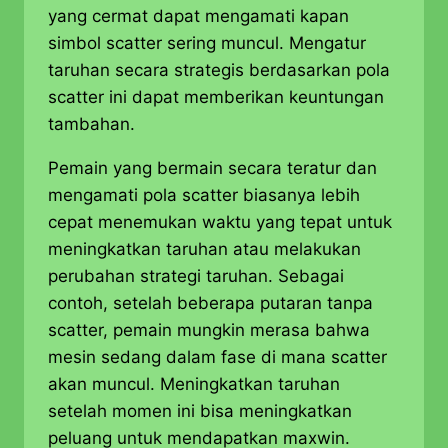
yang cermat dapat mengamati kapan
simbol scatter sering muncul. Mengatur
taruhan secara strategis berdasarkan pola
scatter ini dapat memberikan keuntungan
tambahan.
Pemain yang bermain secara teratur dan
mengamati pola scatter biasanya lebih
cepat menemukan waktu yang tepat untuk
meningkatkan taruhan atau melakukan
perubahan strategi taruhan. Sebagai
contoh, setelah beberapa putaran tanpa
scatter, pemain mungkin merasa bahwa
mesin sedang dalam fase di mana scatter
akan muncul. Meningkatkan taruhan
setelah momen ini bisa meningkatkan
peluang untuk mendapatkan maxwin.