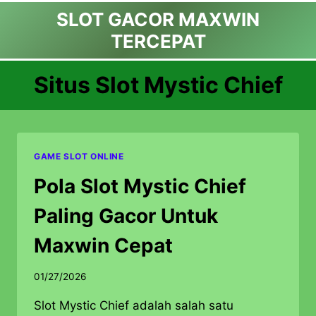
Skip
SLOT GACOR MAXWIN
to
TERCEPAT
content
Situs Slot Mystic Chief
GAME SLOT ONLINE
Pola Slot Mystic Chief
Paling Gacor Untuk
Maxwin Cepat
01/27/2026
Slot Mystic Chief adalah salah satu