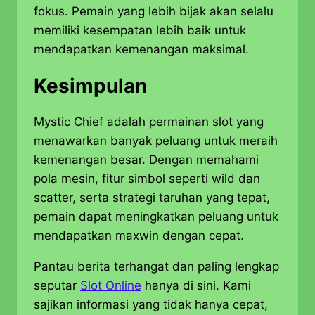
fokus. Pemain yang lebih bijak akan selalu
memiliki kesempatan lebih baik untuk
mendapatkan kemenangan maksimal.
Kesimpulan
Mystic Chief adalah permainan slot yang
menawarkan banyak peluang untuk meraih
kemenangan besar. Dengan memahami
pola mesin, fitur simbol seperti wild dan
scatter, serta strategi taruhan yang tepat,
pemain dapat meningkatkan peluang untuk
mendapatkan maxwin dengan cepat.
Pantau berita terhangat dan paling lengkap
seputar
Slot Online
hanya di sini. Kami
sajikan informasi yang tidak hanya cepat,