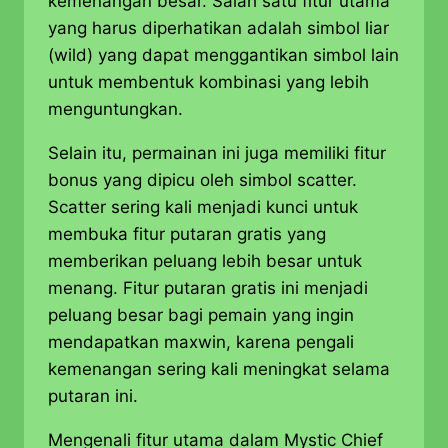
kemenangan besar. Salah satu fitur utama
yang harus diperhatikan adalah simbol liar
(wild) yang dapat menggantikan simbol lain
untuk membentuk kombinasi yang lebih
menguntungkan.
Selain itu, permainan ini juga memiliki fitur
bonus yang dipicu oleh simbol scatter.
Scatter sering kali menjadi kunci untuk
membuka fitur putaran gratis yang
memberikan peluang lebih besar untuk
menang. Fitur putaran gratis ini menjadi
peluang besar bagi pemain yang ingin
mendapatkan maxwin, karena pengali
kemenangan sering kali meningkat selama
putaran ini.
Mengenali fitur utama dalam Mystic Chief