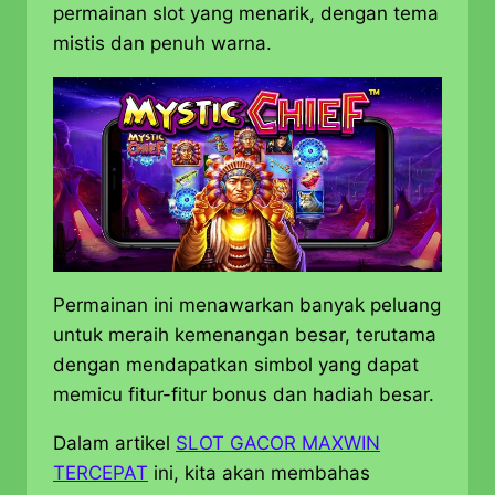
permainan slot yang menarik, dengan tema
mistis dan penuh warna.
Permainan ini menawarkan banyak peluang
untuk meraih kemenangan besar, terutama
dengan mendapatkan simbol yang dapat
memicu fitur-fitur bonus dan hadiah besar.
Dalam artikel
SLOT GACOR MAXWIN
TERCEPAT
ini, kita akan membahas