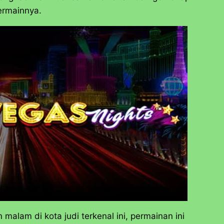
ermainnya.
malam di kota judi terkenal ini, permainan ini