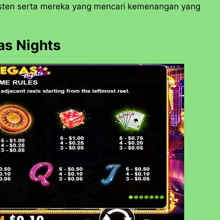
sten serta mereka yang mencari kemenangan yang
as Nights