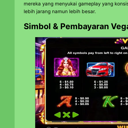
mereka yang menyukai gameplay yang konsi
lebih jarang namun lebih besar.
Simbol & Pembayaran Veg