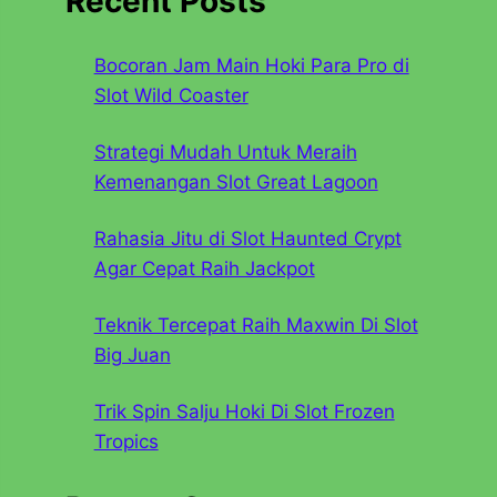
Recent Posts
Bocoran Jam Main Hoki Para Pro di
Slot Wild Coaster
Strategi Mudah Untuk Meraih
Kemenangan Slot Great Lagoon
Rahasia Jitu di Slot Haunted Crypt
Agar Cepat Raih Jackpot
Teknik Tercepat Raih Maxwin Di Slot
Big Juan
Trik Spin Salju Hoki Di Slot Frozen
Tropics