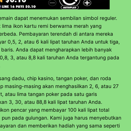
pemain dapat menemukan sembilan simbol reguler.
 lima ikon kartu remi berwarna merah yang
erbeda. Pembayaran terendah di antara mereka
0,5, 2, atau 6 kali lipat taruhan Anda untuk tiga,
u baris. Anda dapat mengharapkan lebih banyak
 0,8, 3, atau 8,8 kali taruhan Anda tergantung pada
.
sang dadu, chip kasino, tangan poker, dan roda
hip masing-masing akan menghasilkan 2, 6, atau 27
pat, atau lima tangan poker pada satu garis
 3, 30, atau 88,8 kali lipat taruhan Anda.
kon pencar yang membayar 100 kali lipat total
a pun pada gulungan. Kami juga harus menyebutkan
bayaran dan memberikan hadiah yang sama seperti