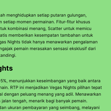
iah menghidupkan setiap putaran gulungan,
setiap momen permainan. Fitur-fitur khusus
tuk kombinasi menang, Scatter untuk memicu
 gratis memberikan kesempatan tambahan untuk
gas Nights tidak hanya menawarkan pengalaman
ngajak pemain merasakan sensasi eksklusif dari
andingi.
ghts
05%, menunjukkan keseimbangan yang baik antara
in. RTP ini menjadikan Vegas Nights pilihan tepat
al dengan peluang menang yang adil. Menawarkan
 jalan tengah, menarik bagi banyak pemain.
si dan ukuran pembayaran yang seimbang, melayani