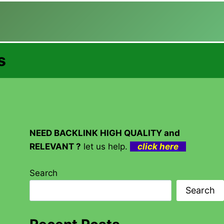
s
NEED BACKLINK HIGH QUALITY and
RELEVANT ?
let us help.
click here
Search
Search