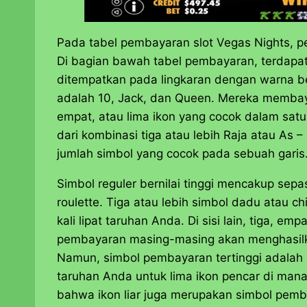
Pada tabel pembayaran slot Vegas Nights, 
Di bagian bawah tabel pembayaran, terdapat
ditempatkan pada lingkaran dengan warna b
adalah 10, Jack, dan Queen. Mereka membayar 
empat, atau lima ikon yang cocok dalam sat
dari kombinasi tiga atau lebih Raja atau As –
jumlah simbol yang cocok pada sebuah garis
Simbol reguler bernilai tinggi mencakup sepa
roulette. Tiga atau lebih simbol dadu atau c
kali lipat taruhan Anda. Di sisi lain, tiga, em
pembayaran masing-masing akan menghasilkan
Namun, simbol pembayaran tertinggi adalah i
taruhan Anda untuk lima ikon pencar di man
bahwa ikon liar juga merupakan simbol pem