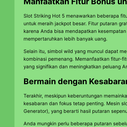
Manfaatkan Fitur Bonus u
Slot Striking Hot 5 menawarkan beberapa fi
untuk meraih jackpot besar. Fitur putaran gr
karena Anda bisa mendapatkan kesempatan
mempertaruhkan lebih banyak uang.
Selain itu, simbol wild yang muncul dapat m
kombinasi pemenang. Memanfaatkan fitur-fi
yang signifikan dan meningkatkan peluang A
Bermain dengan Kesabara
Terakhir, meskipun keberuntungan memainka
kesabaran dan fokus tetap penting. Mesin 
Generator), yang berarti hasil putaran sepen
Anda mungkin perlu beberapa putaran sebe