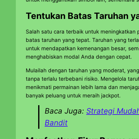
Tentukan Batas Taruhan y
Salah satu cara terbaik untuk meningkatkan
batas taruhan yang tepat. Taruhan yang terl
untuk mendapatkan kemenangan besar, semen
menghabiskan modal Anda dengan cepat.
Mulailah dengan taruhan yang moderat, yan
tanpa terlalu terbebani risiko. Mengelola t
menikmati permainan lebih lama dan menjaga 
banyak peluang untuk meraih jackpot.
Baca Juga:
Strategi Mudah
Bandit