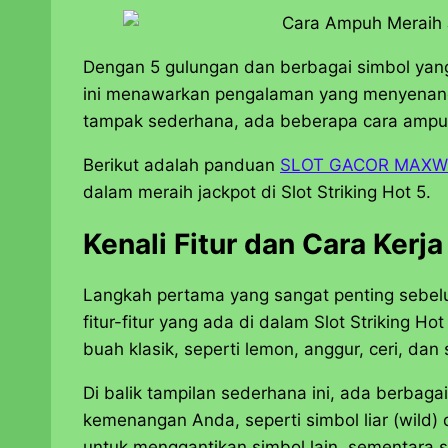
Dengan 5 gulungan dan berbagai simbol ya
ini menawarkan pengalaman yang menyenang
tampak sederhana, ada beberapa cara ampu
Berikut adalah panduan
SLOT GACOR MAXW
dalam meraih jackpot di Slot Striking Hot 5.
Kenali Fitur dan Cara Kerja
Langkah pertama yang sangat penting sebelu
fitur-fitur yang ada di dalam Slot Striking Ho
buah klasik, seperti lemon, anggur, ceri, dan 
Di balik tampilan sederhana ini, ada berba
kemenangan Anda, seperti simbol liar (wild) 
untuk menggantikan simbol lain, sementara si