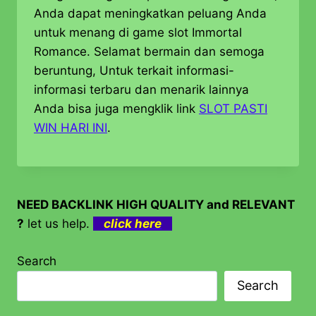
Anda dapat meningkatkan peluang Anda
untuk menang di game slot Immortal
Romance. Selamat bermain dan semoga
beruntung, Untuk terkait informasi-
informasi terbaru dan menarik lainnya
Anda bisa juga mengklik link
SLOT PASTI
WIN HARI INI
.
NEED BACKLINK HIGH QUALITY and RELEVANT
?
let us help.
click here
Search
Search