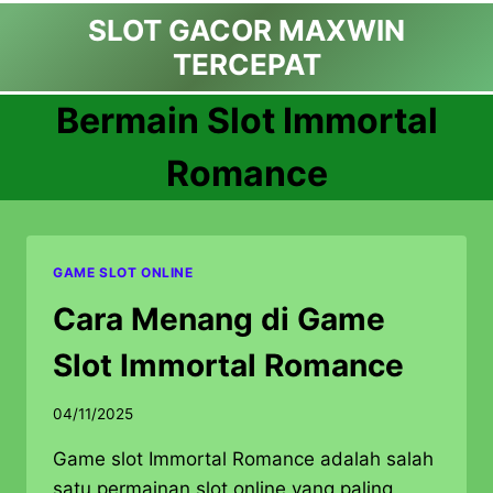
Skip
SLOT GACOR MAXWIN
to
TERCEPAT
content
Bermain Slot Immortal
Romance
GAME SLOT ONLINE
Cara Menang di Game
Slot Immortal Romance
04/11/2025
Game slot Immortal Romance adalah salah
satu permainan slot online yang paling