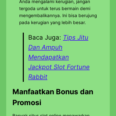
Anda mengalami kerugian, jangan
tergoda untuk terus bermain demi
mengembalikannya. Ini bisa berujung
pada kerugian yang lebih besar.
Baca Juga:
Tips Jitu
Dan Ampuh
Mendapatkan
Jackpot Slot Fortune
Rabbit
Manfaatkan Bonus dan
Promosi
Banyak situs slot online menawarkan