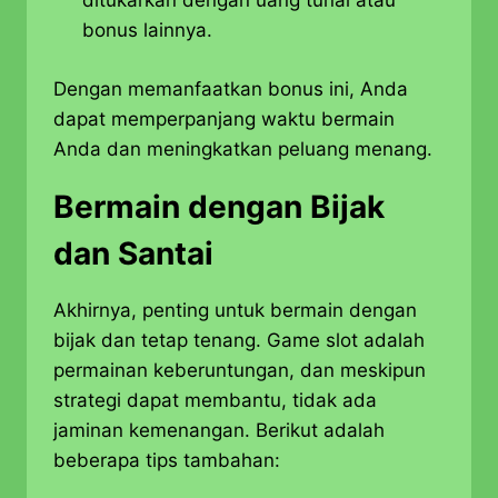
ditukarkan dengan uang tunai atau
bonus lainnya.
Dengan memanfaatkan bonus ini, Anda
dapat memperpanjang waktu bermain
Anda dan meningkatkan peluang menang.
Bermain dengan Bijak
dan Santai
Akhirnya, penting untuk bermain dengan
bijak dan tetap tenang. Game slot adalah
permainan keberuntungan, dan meskipun
strategi dapat membantu, tidak ada
jaminan kemenangan. Berikut adalah
beberapa tips tambahan: