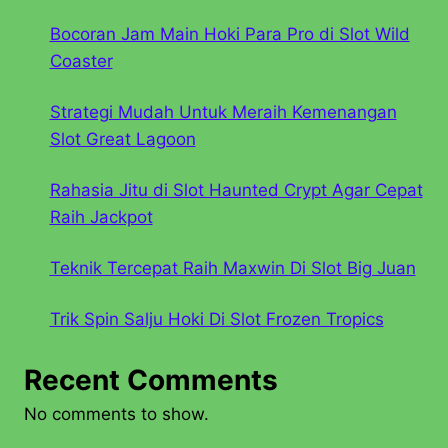
Bocoran Jam Main Hoki Para Pro di Slot Wild
Coaster
Strategi Mudah Untuk Meraih Kemenangan
Slot Great Lagoon
Rahasia Jitu di Slot Haunted Crypt Agar Cepat
Raih Jackpot
Teknik Tercepat Raih Maxwin Di Slot Big Juan
Trik Spin Salju Hoki Di Slot Frozen Tropics
Recent Comments
No comments to show.