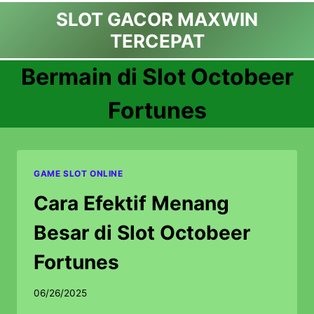
Skip
SLOT GACOR MAXWIN
to
TERCEPAT
content
Bermain di Slot Octobeer
Fortunes
GAME SLOT ONLINE
Cara Efektif Menang
Besar di Slot Octobeer
Fortunes
06/26/2025