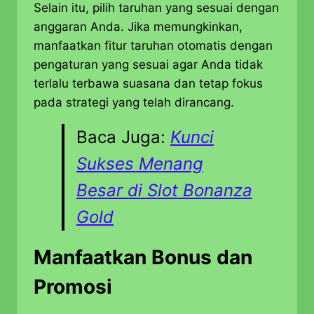
Selain itu, pilih taruhan yang sesuai dengan
anggaran Anda. Jika memungkinkan,
manfaatkan fitur taruhan otomatis dengan
pengaturan yang sesuai agar Anda tidak
terlalu terbawa suasana dan tetap fokus
pada strategi yang telah dirancang.
Baca Juga:
Kunci
Sukses Menang
Besar di Slot Bonanza
Gold
Manfaatkan Bonus dan
Promosi